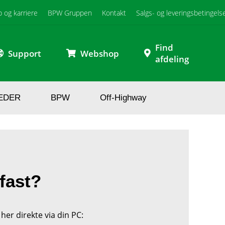
b og karriere
BPW Gruppen
Kontakt
Salgs- og leveringsbetingels
Find
Support
Webshop
afdeling
EDER
BPW
Off-Highway
 fast?
her direkte via din PC: