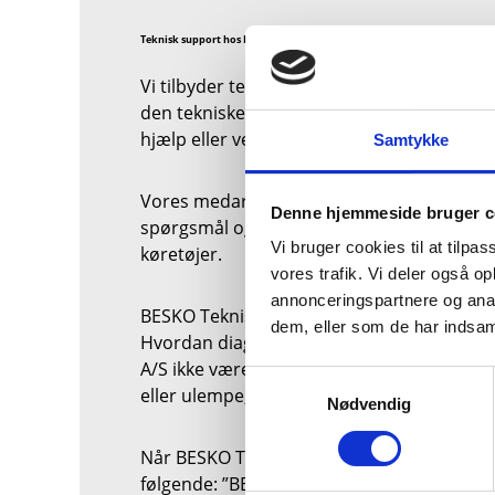
Teknisk support hos BESKO
Vi tilbyder teknisk support indenfor alle
den tekniske afdeling er altid til din rådig
hjælp eller vejledning.
Samtykke
Vores medarbejdere har kompetencen til a
Denne hjemmeside bruger c
spørgsmål og har ligeledes indgående kend
Vi bruger cookies til at tilpas
køretøjer.
vores trafik. Vi deler også 
annonceringspartnere og anal
BESKO Teknisk Support er en vejledende råd
dem, eller som de har indsaml
Hvordan diagnose, reparation mv. sker i p
A/S ikke være garant for. BESKO A/S fraskri
Samtykkevalg
eller ulempe, både direkte og indirekte af
Nødvendig
Når BESKO Teknisk Support kontaktes bekr
følgende: ”BESKO Teknisk Support er vejle