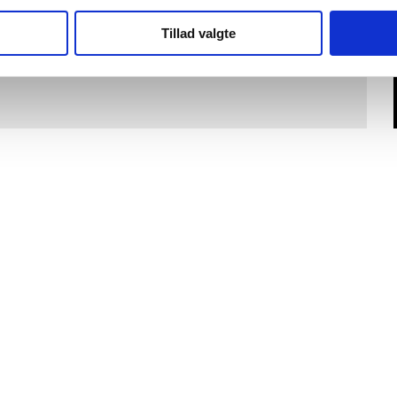
at jeg ikke kan rette krav mod BESKO A/S eller
elt tab, skade eller ulempe, både direkte og
Tillad valgte