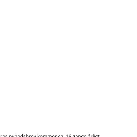
 Vores nyhedsbrev kommer ca. 16 gange årligt.