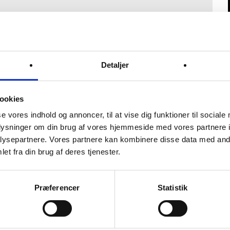
 vores produktområder. Vores medarbejderne i
hed, klar ved telefonerne, når du har brug for
Detaljer
t besvare samt udregne alle typer tekniske
ookies
skab til gældende love og regler for diverse
se vores indhold og annoncer, til at vise dig funktioner til sociale
oplysninger om din brug af vores hjemmeside med vores partnere i
ysepartnere. Vores partnere kan kombinere disse data med andr
givningsservice som stilles til rådighed.
et fra din brug af deres tjenester.
raksis kan BESKO Teknisk Support eller BESKO
ver sig derfor ethvert ansvar for tab, skader
 enhver art, som vores rådgivning har medført.
Præferencer
Statistik
æftes det derfor, at være indforstået med
dende/rådgivende og ikke kan holdes ansvarlig