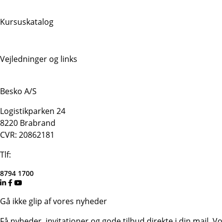
Kursuskatalog
Vejledninger og links
Besko A/S
Logistikparken 24
8220 Brabrand
CVR: 20862181
Tlf:
8794 1700
Gå ikke glip af vores nyheder
Få nyheder, invitationer og gode tilbud direkte i din mail.