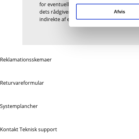
for eventuelle fejl. Det accepteres derfor, 
dets rådgivere i forbindelse med et eventu
Afvis
indirekte af enhver art.”
Reklamationsskemaer
Returvareformular
Systemplancher
Kontakt Teknisk support