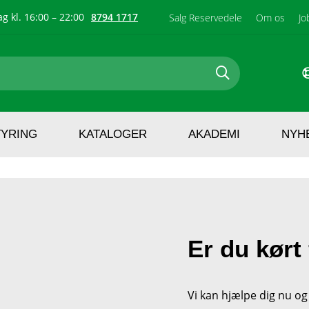
g kl. 16:00 – 22:00
8794 1717
Salg Reservedele
Om os
Jo
TYRING
KATALOGER
AKADEMI
NYH
Er du kørt
Vi kan hjælpe dig nu og 