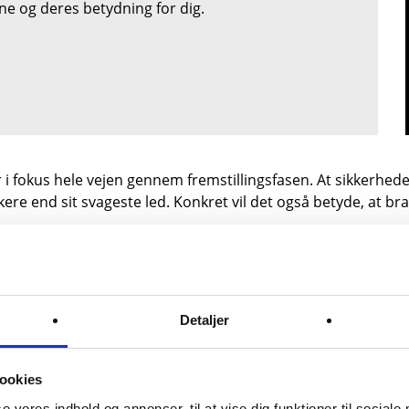
rne og deres betydning for dig.
i fokus hele vejen gennem fremstillingsfasen. At sikkerhede
 end sit svageste led. Konkret vil det også betyde, at bra
maktiviteter skal sikre, at uønskede kræfter ikke får adgang 
Detaljer
 arbejder med diagnostik – for adgangskravene bliver i den
 I vores sortiment vil det betyde ændringer i forhold til 
ookies
 mulig adgangsløsning til diagnostik i transportsektoren
se vores indhold og annoncer, til at vise dig funktioner til sociale