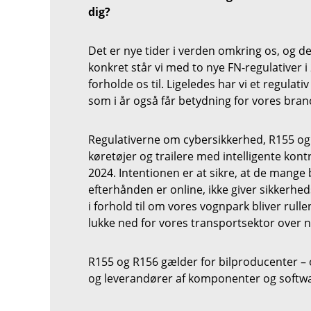
dig?
Det er nye tider i verden omkring os, og d
konkret står vi med to nye FN-regulativer i
forholde os til. Ligeledes har vi et regula
som i år også får betydning for vores bran
Regulativerne om cybersikkerhed, R155 og 
køretøjer og trailere med intelligente kontr
2024. Intentionen er at sikre, at de mang
efterhånden er online, ikke giver sikkerhed
i forhold til om vores vognpark bliver rul
lukke ned for vores transportsektor over n
R155 og R156 gælder for bilproducenter 
og leverandører af komponenter og softwa