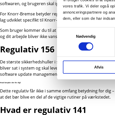
softwaren, og brugeren skal igennem en grundig oprettelse f
vores trafik. Vi deler også 
annonceringspartnere og anal
For Knorr-Bremse betyder regulativet et farvel til henholdsv
dem, eller som de har indsaml
lag udviklet specifikt til Knorr-Bremse. TEBS G2.2 kommer til 
Som bruger kommer du til at skulle overgå til disse løsnin
Samtykkevalg
og dit arbejde bliver ikke vanskeligere, når du først er logget
Nødvendig
Regulativ 156
De største sikkerhedshuller i software opstår med alderen, 
Afvis
bliver sat i system og skal leve op til en række mindstekr
software update management system.
Hvad betyder det for dig?
Dette regulativ får ikke i samme omfang betydning for dig –
at det bør blive en del af de vigtige rutiner på værkstedet.
Hvad er regulativ 141