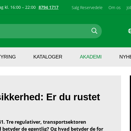
g kl. 16:00 – 22:00
8794 1717
Salg Reservedele
Om os
Jo
TYRING
KATALOGER
AKADEMI
NYH
ikkerhed: Er du rustet
. Tre regulativer, transportsektoren
d betyder de egentlig? Og hvad betyder de for