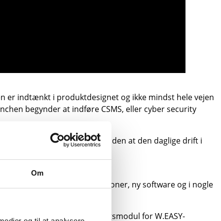
n er indtænkt i produktdesignet og ikke mindst hele vejen
nchen begynder at indføre CSMS, eller cyber security
til at påvirke køretøjerne – uden at den daglige drift i
Om
 grad skærpet. Nye autorisationer, ny software og i nogle
WABCOWÜRTH og Knorr-Bremse.
. Secure Gateway er et adgangsmodul for W.EASY-
 medier og til at analysere