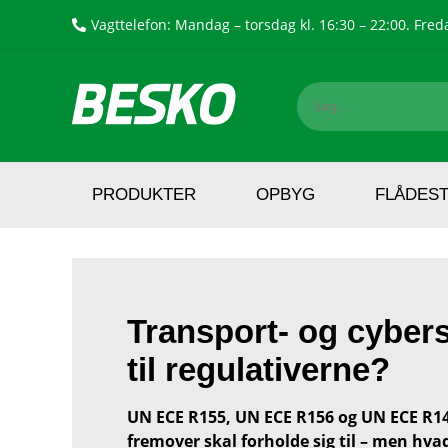
Vagttelefon: Mandag – torsdag kl. 16:30 – 22:00. Freda
PRODUKTER
OPBYG
FLÅDES
Transport- og cybers
til regulativerne?
UN ECE R155, UN ECE R156 og UN ECE R141
fremover skal forholde sig til – men hva