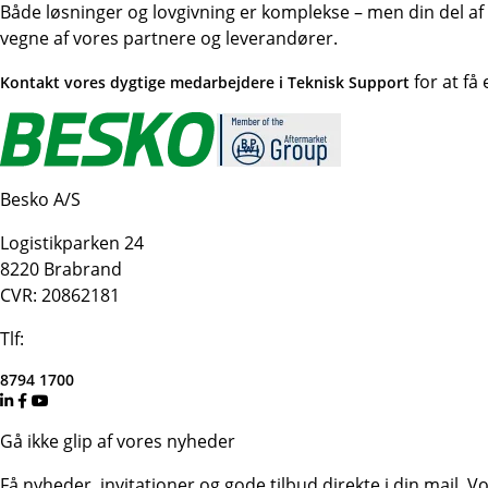
Både løsninger og lovgivning er komplekse – men din del af op
vegne af vores partnere og leverandører.
for at få
Kontakt vores dygtige medarbejdere i Teknisk Support
Besko A/S
Logistikparken 24
8220 Brabrand
CVR: 20862181
Tlf:
8794 1700
Gå ikke glip af vores nyheder
Få nyheder, invitationer og gode tilbud direkte i din mail.