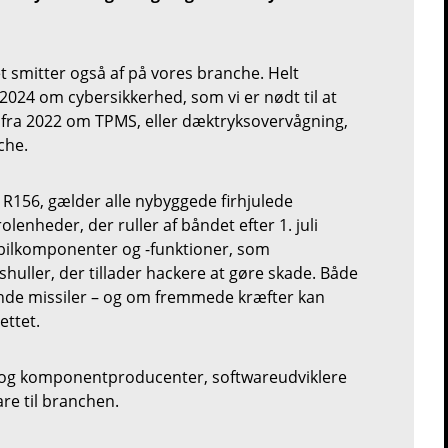
et smitter også af på vores branche. Helt
 2024 om cybersikkerhed, som vi er nødt til at
tiv fra 2022 om TPMS, eller dæktryksovervågning,
che.
R156, gælder alle nybyggede firhjulede
olenheder, der ruller af båndet efter 1. juli
e bilkomponenter og -funktioner, som
shuller, der tillader hackere at gøre skade. Både
lende missiler – og om fremmede kræfter kan
ettet.
– og komponentproducenter, softwareudviklere
re til branchen.