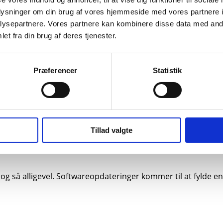
ørste gang. Herefter har brugeren en lettere, men sikker, a
oplysninger om din brug af vores hjemmeside med vores partnere i
ysepartnere. Vores partnere kan kombinere disse data med andr
is NEO Green og ECUtalk – og et skifte til Jaltest, som komm
et fra din brug af deres tjenester.
at overgå til iTEBS X.
ger – og imødekomme de nye krav i forhold til login og opbe
 ind.
Præferencer
Statistik
og det er ekstremt vigtigt, at software løbende bliver opdat
Tillad valgte
av. Det kræver også, at hele værdikæden spiller sammen om s
 og så alligevel. Softwareopdateringer kommer til at fylde e