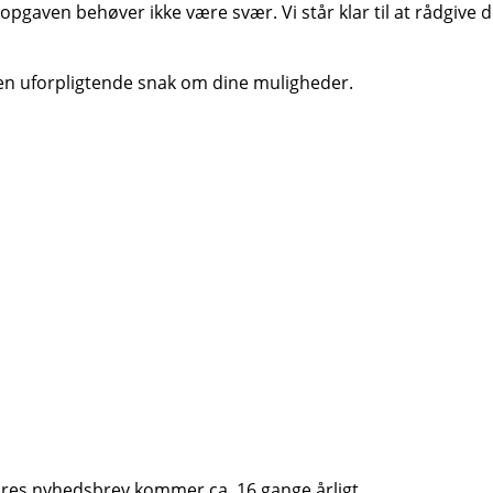
gaven behøver ikke være svær. Vi står klar til at rådgive dig 
 en uforpligtende snak om dine muligheder.
 Vores nyhedsbrev kommer ca. 16 gange årligt.