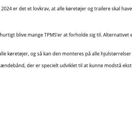
024 er det et lovkrav, at alle køretøjer og trailere skal ha
igt blive mange TPMS’er at forholde sig til. Alternativet er
e køretøjer, og så kan den monteres på alle hjulstørrelser 
 spændebånd, der er specielt udviklet til at kunne modstå ek