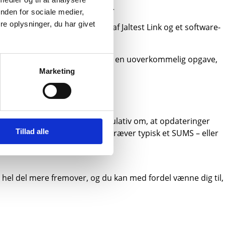
dgang til W.EASY i det daglige.
nden for sociale medier,
e oplysninger, du har givet
er med både hardware i form af Jaltest Link og et software-
varing af koder. Men det er ikke en uoverkommelig opgave,
Marketing
eret. Derfor handler dette regulativ om, at opdateringer
Tillad alle
oftwareopdateringer – og det kræver typisk et SUMS – eller
n hel del mere fremover, og du kan med fordel vænne dig til,