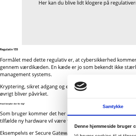
Her kan du blive lidt klogere på regulative
Regulativ 155
Formålet med dette regulativ er, at cybersikkerhed kommer 
gennem værdikæden. En kæde er jo som bekendt ikke stærkere
management systems.
Kryptering, sikret adgang og en konstant overvågning af syste
øvrigt bliver påvirket.
Hvad betyder det for dig?
Samtykke
Som bruger kommer det her især til at påvirke den måde, du
tilfælde ny hardware vil være virkeligheden mange steder.
Denne hjemmeside bruger c
Eksempelvis er Secure Gateway-portalen fra WABCOWÜRTH en
Vi bruger cookies til at tilpas