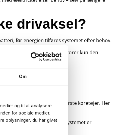
med elektricitet efter behov – selv på længere
ke drivaksel?
tteri, før energien tilføres systemet efter behov.
rudover så leverer de 2 generatorer kun den
Om
 transport er stigende.
t blive grundigt testet i de første køretøjer. Her
 medier og til at analysere
nden for sociale medier,
e oplysninger, du har givet
ermo Kings produktsortiment. Systemet er