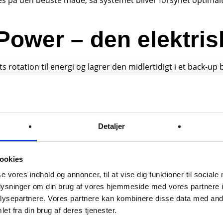
s på den bedste måde, så systemet bliver forsynet optimalt 
Power – den elektris
ation til energi og lagrer den midlertidigt i et back-up ba
r lagres, og herefter tilføres det systemet efter behov. De
unkt.
Detaljer
in, så er køletransport afgørende og kravene til bæredygtig
med udviklingen inden for miljøeffektiv køletransport.
ookies
yder derfor en fuldt elektrisk løsning, der allerede er ved a
se vores indhold og annoncer, til at vise dig funktioner til sociale
in elektriske aksel.
oplysninger om din brug af vores hjemmeside med vores partnere i
ysepartnere. Vores partnere kan kombinere disse data med andr
støjsvag og miljøvenlig og kan integreres problemfrit i Th
et fra din brug af deres tjenester.
nde trailerarkitekturer.