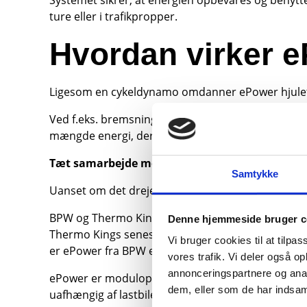
Systemet sikrer, at energien opbevares og benytte
ture eller i trafikpropper.
Hvordan virker e
Ligesom en cykeldynamo omdanner ePower hjulets rot
Ved f.eks. bremsning genvinder systemet energi de
mængde energi, der er brug for på et givent tidsp
Tæt samarbejde mellem BPW og Thermo King
Samtykke
Uanset om det drejer sig om fødevarer eller medic
BPW og Thermo King er gået sammen i forbindelse 
Denne hjemmeside bruger c
Thermo Kings seneste generation af køleenheder tilb
Vi bruger cookies til at tilpas
er ePower fra BPW en central del af systemet med s
vores trafik. Vi deler også 
annonceringspartnere og anal
ePower er modulopbygget og designet til at være 
dem, eller som de har indsaml
uafhængig af lastbilen og kan monteres i eksistere