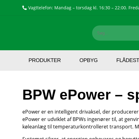
Vagttelefon: Mandag – torsdag kl. 16:30 – 22:00. Freda
PRODUKTER
OPBYG
FLÅDES
BPW ePower – sp
ePower er en intelligent drivaksel, der producerer
ePower er udviklet af BPWs ingenører til, at genvi
køleanlæg til temperaturkontrolleret transport. M