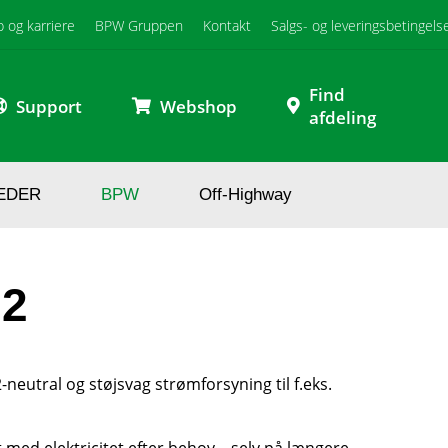
b og karriere
BPW Gruppen
Kontakt
Salgs- og leveringsbetingels
Find
Support
Webshop
afdeling
EDER
BPW
Off-Highway
O2
neutral og støjsvag strømforsyning til f.eks.