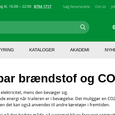
g kl. 16:00 – 22:00
8794 1717
Salg Reservedele
Om os
Jo
TYRING
KATALOGER
AKADEMI
NYH
ar brændstof og C
 elektricitet, mens den bevæger sig.
nde energi når traileren er i bevægelse. Det muliggør en CO2-
en det kan også anvendes til andre køretøjer i fremtiden.