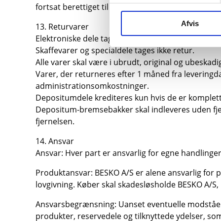
fortsat berettiget til at gøre de aftalte reklama
Afvis
13. Returvarer
Elektroniske dele tages ikke retur, hvis plomberin
Skaffevarer og specialdele tages ikke retur.
Alle varer skal være i ubrudt, original og ubeskad
Varer, der returneres efter 1 måned fra leveringd
administrationsomkostninger.
Depositumdele krediteres kun hvis de er komplet
Depositum-bremsebakker skal indleveres uden fjed
fjernelsen.
14. Ansvar
Ansvar: Hver part er ansvarlig for egne handlinge
Produktansvar: BESKO A/S er alene ansvarlig for p
lovgivning. Køber skal skadesløsholde BESKO A/S,
Ansvarsbegrænsning: Uanset eventuelle modstående 
produkter, reservedele og tilknyttede ydelser, s