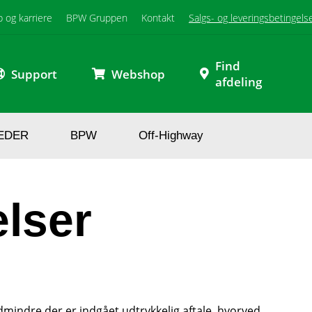
b og karriere
BPW Gruppen
Kontakt
Salgs- og leveringsbetingels
Find
Support
Webshop
afdeling
EDER
BPW
Off-Highway
elser
mindre der er indgået udtrykkelig aftale, hvorved