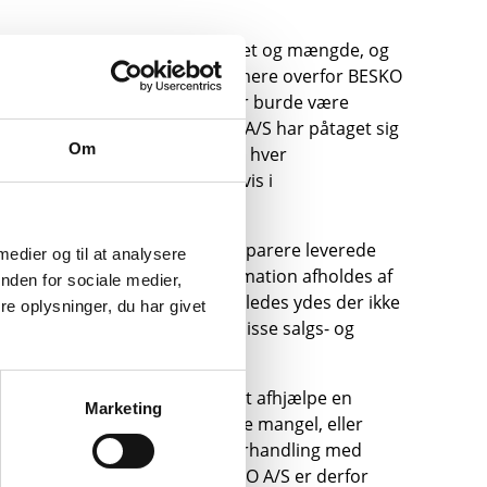
te svarer til den aftalte kvalitet og mængde, og
l køber straks skriftligt reklamere overfor BESKO
age efter, at manglen er eller burde være
ringsdagen, medmindre BESKO A/S har påtaget sig
Om
 ikke overholdt, mister køberen hver
rhold hos køberen – eksempelvis i
ombytte, reparere eller lade reparere leverede
 medier og til at analysere
forbindelse med berettiget reklamation afholdes af
nden for sociale medier,
f den mangelfulde varer. Ligeledes ydes der ikke
e oplysninger, du har givet
r goodwill, jf. også punkt 13 i disse salgs- og
 intet tilfælde forpligtet til at afhjælpe en
Marketing
SKO A/S ikke ønsker at afhjælpe mangel, eller
forgæves. Indleder BESKO A/S forhandling med
aner-kendt reklamationen. BESKO A/S er derfor