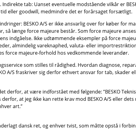
. Indirekte tab: Uanset eventuelle modstående vilkår er BESK
 tid eller goodwill, medmindre det er forårsaget forsætligt.
ndringer: BESKO A/S er ikke ansvarlig over for køber for ma
r, så længe force majeure består. Som force majeure anses 
ens indgåelse. Ikke udtømmende eksempler på force majeure
er, almindelig vareknaphed, valuta- eller importrestriktio
ldes force majeure-forhold hos vedkommende leverandør.
sservice som stilles til rådighed. Hvordan diagnose, repar
O A/S fraskriver sig derfor ethvert ansvar for tab, skader e
t derfor, at være indforstået med følgende: ”BESKO Teknis
s derfor, at jeg ikke kan rette krav mod BESKO A/S eller dets
nhver art.”
derlagt dansk ret, og enhver tvist, som måtte opstå i forb