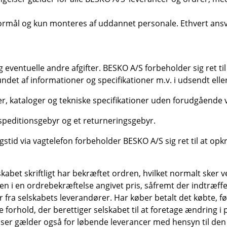
formål og kun monteres af uddannet personale. Ethvert ansva
 eventuelle andre afgifter. BESKO A/S forbeholder sig ret til
bundet af informationer og specifikationer m.v. i udsendt ell
ter, kataloger og tekniske specifikationer uden forudgående v
kspeditionsgebyr og et returneringsgebyr.
stid via vagtelefon forbeholder BESKO A/S sig ret til at opk
kabet skriftligt har bekræftet ordren, hvilket normalt sker
 en i en ordrebekræftelse angivet pris, såfremt der indtræffer
fra selskabets leverandører. Har køber betalt det købte, før
 forhold, der berettiger selskabet til at foretage ændring i
riser gælder også for løbende leverancer med hensyn til den