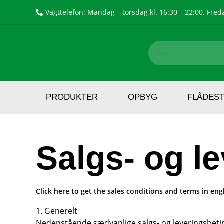
Vagttelefon: Mandag – torsdag kl. 16:30 – 22:00. Freda
PRODUKTER
OPBYG
FLÅDES
Salgs- og l
Click here to get the sales conditions and terms in engl
1. Generelt
Nedenstående sædvanlige salgs- og leveringsbetin