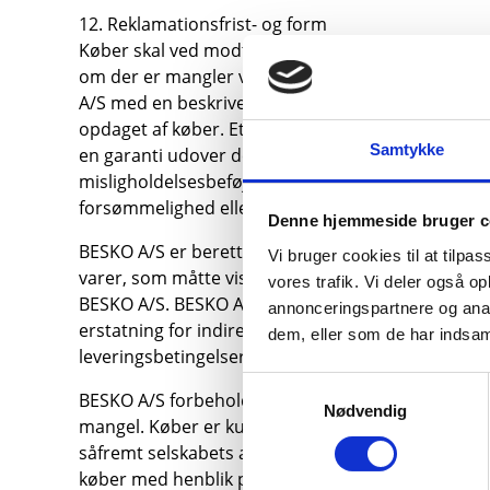
12. Reklamationsfrist- og form
Køber skal ved modtagelsen, og inden det købte tag
om der er mangler ved de leverede produkter. Kons
A/S med en beskrivelse af manglen. Reklamation 
opdaget af køber. Ethvert mangelkrav, uanset ar
Samtykke
en garanti udover denne periode. Er manglen ikke b
misligholdelsesbeføjelse. Køber kan ikke påberåb
forsømmelighed eller uagtsomhed ved brugen elle
Denne hjemmeside bruger c
BESKO A/S er berettiget til indenfor en periode a
Vi bruger cookies til at tilpas
varer, som måtte vise sig mangelfulde på grund af f
vores trafik. Vi deler også 
BESKO A/S. BESKO A/S yder dog ikke erstatning fo
annonceringspartnere og anal
erstatning for indirekte tab lidt som følge af fejl p
dem, eller som de har indsaml
leveringsbetingelser.
Samtykkevalg
BESKO A/S forbeholder sig ret til at fakturere købe
Nødvendig
mangel. Køber er kun berettiget til at hæve et køb
såfremt selskabets afhjælpningsforsøg, hvis antal
køber med henblik på at finde en mindelig løsnin