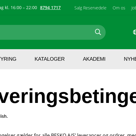
g kl. 16:00 – 22:00
8794 1717
Salg Reservedele
Om os
Jo
TYRING
KATALOGER
AKADEMI
NYH
everingsbeting
ish.
gelser gælder for alle BESKO A/S’ leverancer og ordrer, med