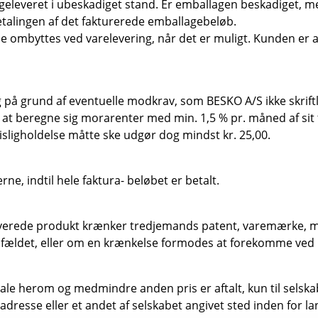
eleveret i ubeskadiget stand. Er emballagen beskadiget, me
etalingen af det fakturerede emballagebeløb.
 ombyttes ved varelevering, når det er muligt. Kunden er an
ng på grund af eventuelle modkrav, som BESKO A/S ikke skriftl
il at beregne sig morarenter med min. 1,5 % pr. måned af sit 
sligholdelse måtte ske udgør dog mindst kr. 25,00.
e, indtil hele faktura- beløbet er betalt.
leverede produkt krænker tredjemands patent, varemærke, mø
 tilfældet, eller om en krænkelse formodes at forekomme ved
tale herom og medmindre anden pris er aftalt, kun til selska
 adresse eller et andet af selskabet angivet sted inden for l