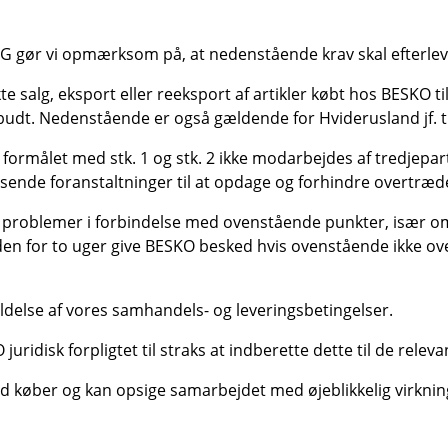
 G gør vi opmærksom på, at nedenstående krav skal efterleves,
 salg, eksport eller reeksport af artikler købt hos BESKO til
orbudt. Nedenstående er også gældende for Hviderusland jf. ti
at formålet med stk. 1 og stk. 2 ikke modarbejdes af tredjep
sende foranstaltninger til at opdage og forhindre overtræde
problemer i forbindelse med ovenstående punkter, især om r
n for to uger give BESKO besked hvis ovenstående ikke over
delse af vores samhandels- og leveringsbetingelser.
juridisk forpligtet til straks at indberette dette til de rele
ed køber og kan opsige samarbejdet med øjeblikkelig virknin