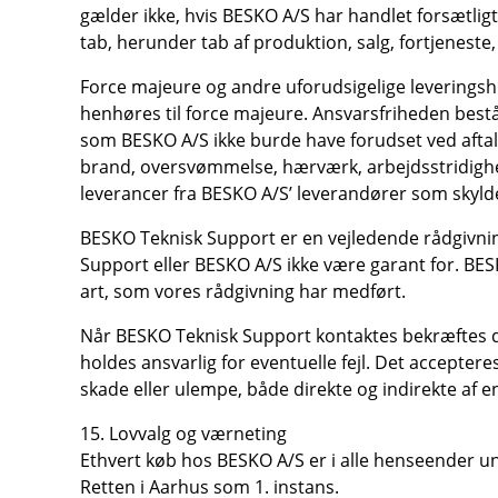
gælder ikke, hvis BESKO A/S har handlet forsætligt
tab, herunder tab af produktion, salg, fortjeneste,
Force majeure og andre uforudsigelige leveringshi
henhøres til force majeure. Ansvarsfriheden bestå
som BESKO A/S ikke burde have forudset ved aftal
brand, oversvømmelse, hærværk, arbejdsstridighed
leverancer fra BESKO A/S’ leverandører som sky
BESKO Teknisk Support er en vejledende rådgivning
Support eller BESKO A/S ikke være garant for. BESK
art, som vores rådgivning har medført.
Når BESKO Teknisk Support kontaktes bekræftes de
holdes ansvarlig for eventuelle fejl. Det acceptere
skade eller ulempe, både direkte og indirekte af e
15. Lovvalg og værneting
Ethvert køb hos BESKO A/S er i alle henseender un
Retten i Aarhus som 1. instans.