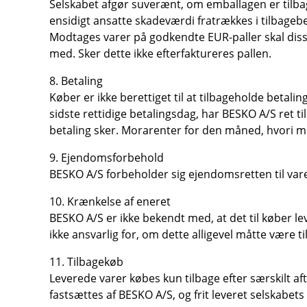
Selskabet afgør suverænt, om emballagen er tilbag
ensidigt ansatte skadeværdi fratrækkes i tilbageb
Modtages varer på godkendte EUR-paller skal disse
med. Sker dette ikke efterfaktureres pallen.
8. Betaling
Køber er ikke berettiget til at tilbageholde betali
sidste rettidige betalingsdag, har BESKO A/S ret t
betaling sker. Morarenter for den måned, hvori mi
9. Ejendomsforbehold
BESKO A/S forbeholder sig ejendomsretten til varern
10. Krænkelse af eneret
BESKO A/S er ikke bekendt med, at det til køber 
ikke ansvarlig for, om dette alligevel måtte være
11. Tilbagekøb
Leverede varer købes kun tilbage efter særskilt af
fastsættes af BESKO A/S, og frit leveret selskabets