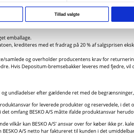
tionsfrister og ansvarsbegrænsninger gældende overfor køber.
Tillad valgte
g og/eller emballage er brudt.
iget emballage.
atoen, krediteres med et fradrag på 20 % af salgsprisen eksk
te/samlede og overholder producentens krav for returnerin
re. Hvis Depositum-bremsebakker leveres med fjedre, vil d
r og undladelser efter gældende ret med de begrænsninger, de
roduktansvar for leverede produkter og reservedele, i det o
 i det omfang BESKO A/S måtte ifalde produktansvar herudo
vilkår kan BESKO A/S’ ansvar over for køber ikke pr. kalen
om BESKO A/S netto har faktureret til kunden i det umiddel