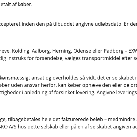
etalt af køber.
er accepteret inden den på tilbuddet angivne udløbsdato. Er d
reve, Kolding, Aalborg, Herning, Odense eller Padborg – EXW
g instruks for forsendelse, vælges transportmiddel efter s
kønsmæssigt ansat og overholdes så vidt, det er selskabet mu
ber uden ansvar herfor, kan køber ophæve den eller de ordrer
ttigheder i anledning af forsinket levering. Angivne leverin
lage, tilbagebetales hele det fakturerede beløb – medmindre
A/S hos dette selskab eller på en af selskabet angiven adr