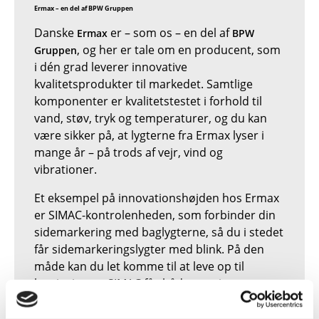
Ermax – en del af BPW Gruppen
Danske
er – som os – en del af
Ermax
BPW
, og her er tale om en producent, som
Gruppen
i dén grad leverer innovative
kvalitetsprodukter til markedet. Samtlige
komponenter er kvalitetstestet i forhold til
vand, støv, tryk og temperaturer, og du kan
være sikker på, at lygterne fra Ermax lyser i
mange år – på trods af vejr, vind og
vibrationer.
Et eksempel på innovationshøjden hos Ermax
er SIMAC-kontrolenheden, som forbinder din
sidemarkering med baglygterne, så du i stedet
får sidemarkeringslygter med blink. På den
måde kan du let komme til at leve op til
lovgivningen. SIMAC fås både som integreret
funktion i visse typer lygter, ligesom du også
kan eftermontere teknologien som plug in-