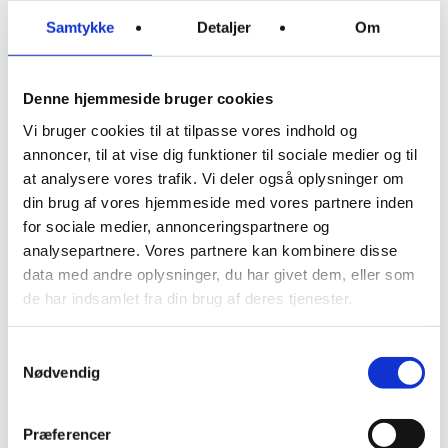
enhed.
Samtykke
Detaljer
Om
Vi er også meget begejstret for Ermax’
intelligente LED-styring, som overvåger lyset
Denne hjemmeside bruger cookies
løbende – og med det samme fortæller dig,
Vi bruger cookies til at tilpasse vores indhold og
hvis der er gået en pære. Ermax’ komponenter
annoncer, til at vise dig funktioner til sociale medier og til
kan bruges enkeltvis og kombineres til et
at analysere vores trafik. Vi deler også oplysninger om
modulært system. Endda med simpel
din brug af vores hjemmeside med vores partnere inden
montage.
for sociale medier, annonceringspartnere og
Selvom vi er meget glade for at matche vores
analysepartnere. Vores partnere kan kombinere disse
kunder med et Ermax-produkt, har vi
data med andre oplysninger, du har givet dem, eller som
naturligvis ingen problemer med at sælge dig
de har indsamlet fra din brug af deres tjenester.
et andet – eksempelvis fra Hella eller Aspöck.
Kvaliteten skal vi nok stå inde for, når du køber
Samtykkevalg
din sidemarkeringslygte hos os.
Nødvendig
Præferencer