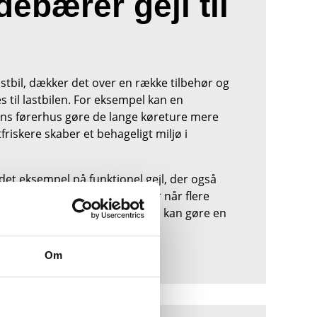
ebærer gejl til
 lastbil, dækker det over en række tilbehør og
s til lastbilen. For eksempel kan en
lens førerhus gøre de lange køreture mere
riskere skaber et behageligt miljø i
ndet eksempel på funktionel gejl, der også
g sikkerheden på vejen, især når flere
men. Det er små detaljer, som kan gøre en
mlede komfort og effektivitet.
Om