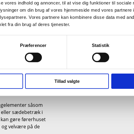
se vores indhold og annoncer, til at vise dig funktioner til sociale
oplysninger om din brug af vores hjemmeside med vores partnere i
nlige
ysepartnere. Vores partnere kan kombinere disse data med andr
et fra din brug af deres tjenester.
Præferencer
Statistik
l et unikt udseende,
 med at køretøjets
bil er en populær form
 WAS lygter, tilføjer
ndt for deres høje
Tillad valgte
 gør dem til et stilfuldt
ingelementer såsom
 eller sædebetræk i
 kan gøre førerhuset
 og velvære på de