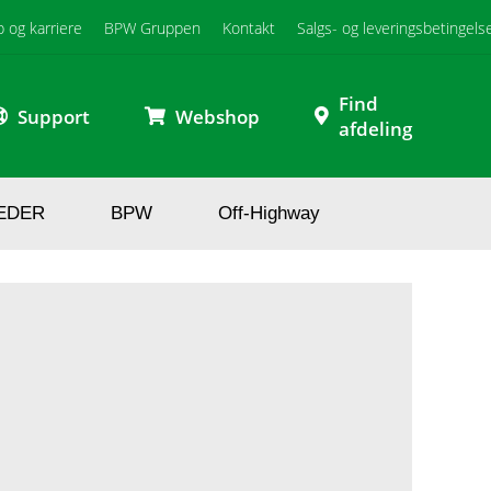
b og karriere
BPW Gruppen
Kontakt
Salgs- og leveringsbetingels
Find
Support
Webshop
afdeling
EDER
BPW
Off-Highway