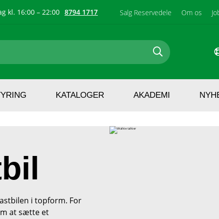
g kl. 16:00 – 22:00
8794 1717
Salg Reservedele
Om os
Jo
TYRING
KATALOGER
AKADEMI
NYH
tbil
astbilen i topform. For
m at sætte et