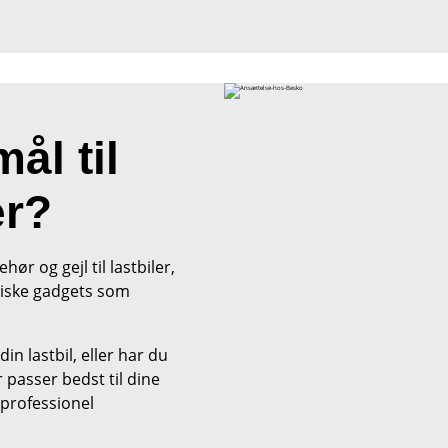
ål til
er?
hør og gejl til lastbiler,
ktiske gadgets som
din lastbil, eller har du
 passer bedst til dine
 professionel