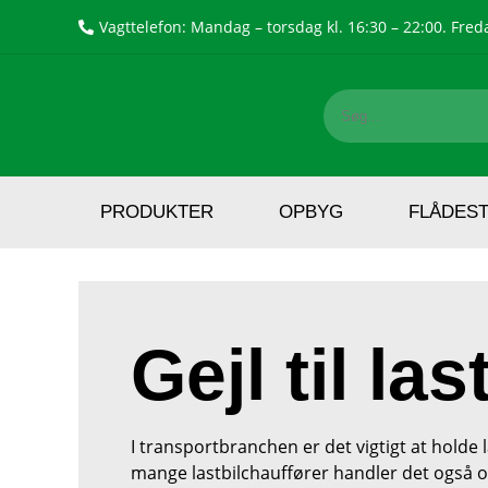
Vagttelefon: Mandag – torsdag kl. 16:30 – 22:00. Freda
PRODUKTER
OPBYG
FLÅDES
Gejl til las
I transportbranchen er det vigtigt at holde l
mange lastbilchauffører handler det også o