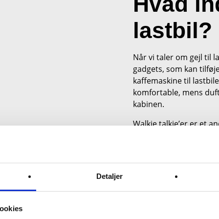
Hvad ind
lastbil?
Når vi taler om gejl til
gadgets, som kan tilføje
kaffemaskine til lastbi
komfortable, mens duftf
kabinen.
Walkie talkie’er er et a
øger kommunikationen o
køretøjer arbejder sam
stor forskel for den sa
Detaljer
ookies