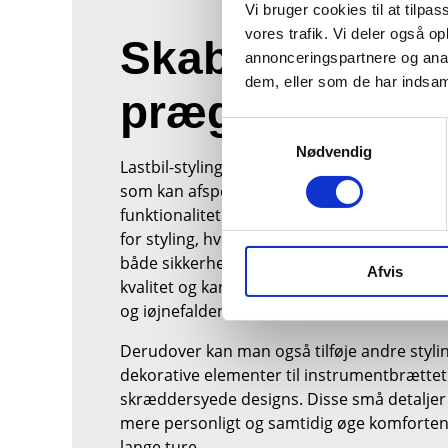
Vi bruger cookies til at tilpas
vores trafik. Vi deler også 
Skab dit perso
annonceringspartnere og anal
dem, eller som de har indsaml
præg
Samtykkevalg
Nødvendig
Lastbil-styling handler om at give din lastbi
som kan afspejle chaufførens stil, samtidig
funktionalitet opretholdes. Lys-gejl til last
for styling, hvor specialdesignede lys, såsom
både sikkerhed og æstetik. WAS lygter er ke
Afvis
kvalitet og kan fås i forskellige farver, hvilket
og iøjnefaldende valg.
Derudover kan man også tilføje andre styl
dekorative elementer til instrumentbrættet
skræddersyede designs. Disse små detaljer
mere personligt og samtidig øge komforten
lange ture.