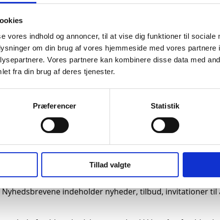
ookies
er, mobil eller lign. når du besøger en hjemmeside. Cookie
se vores indhold og annoncer, til at vise dig funktioner til sociale
noncer specifikt til dig. Cookies kan ikke sprede virus eller
oplysninger om din brug af vores hjemmeside med vores partnere i
 om du accepterer Cookies. Nødvendige cookies, der skal si
ysepartnere. Vores partnere kan kombinere disse data med andr
et fra din brug af deres tjenester.
, LinkedIn og Emarketeer (nyhedsbrev).
Præferencer
Statistik
 gør du ved at ændre indstillingerne i din browser. Du ska
jemmesiden kan huske de valg, du foretager.
 der har adgang til de pågældende cookies.
Tillad valgte
delse med vores nyhedsbrev, bruges til udsendelse af vores 
v. Nyhedsbrevene indeholder nyheder, tilbud, invitationer 