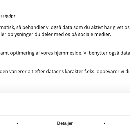
ess/gdpr
tisk, så behandler vi også data som du aktivt har givet os. D
ler oplysninger du deler med os på sociale medier.
 samt optimering af vores hjemmeside. Vi benytter også dat
en varierer alt efter dataens karakter f.eks. opbevarer vi dine
er anført i vores privatlivspolitik. Da vores hjemmeside kan 
og forlader vores hjemmeside, er underlagt andre betingels
Detaljer
le relevante oplysninger omkring sidens brugere. Dataen br