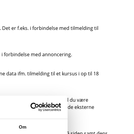
et er f.eks. i forbindelse med tilmelding til
a i forbindelse med annoncering.
 data ifm. tilmelding til et kursus i op til 18
linke til andre hjemmesider, skal du være
er og persondatapolitikker på de eksterne
Om
uges til at lave forbedringer på siden samt dens