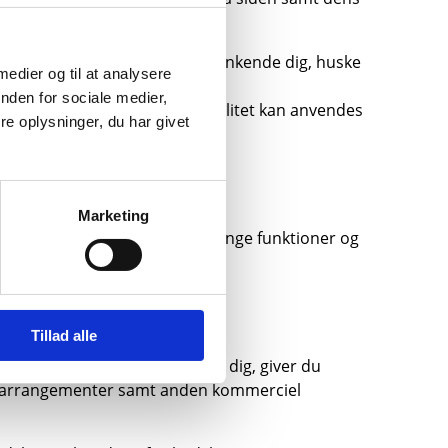
s gør, at en hjemmeside kan genkende dig, huske
 medier og til at analysere
 andre skadelige programmer.
nden for sociale medier,
kre indstillinger og funktionalitet kan anvendes
e oplysninger, du har givet
Marketing
l dog være opmærksom på, at mange funktioner og
Tillad alle
nyhedsbreve. Når du tilmelder dig, giver du
til arrangementer samt anden kommerciel