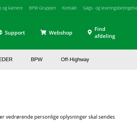
b og karriere
BPW Gruppen
Kontakt
Salgs- og leveringsbetingels
Find
Support
Webshop
afdeling
EDER
BPW
Off-Highway
er vedrørende personlige oplysninger skal sendes