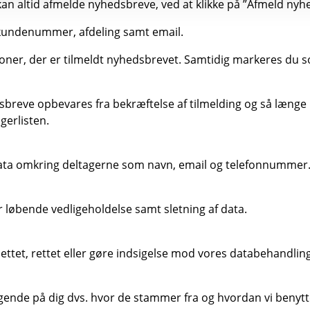
kan altid afmelde nyhedsbreve, ved at klikke på ”Afmeld ny
, kundenummer, afdeling samt email.
oner, der er tilmeldt nyhedsbrevet. Samtidig markeres du 
edsbreve opbevares fra bekræftelse af tilmelding og så læn
erlisten.
 data omkring deltagerne som navn, email og telefonnummer. 
r løbende vedligeholdelse samt sletning af data.
slettet, rettet eller gøre indsigelse mod vores databehandlin
 liggende på dig dvs. hvor de stammer fra og hvordan vi benyt