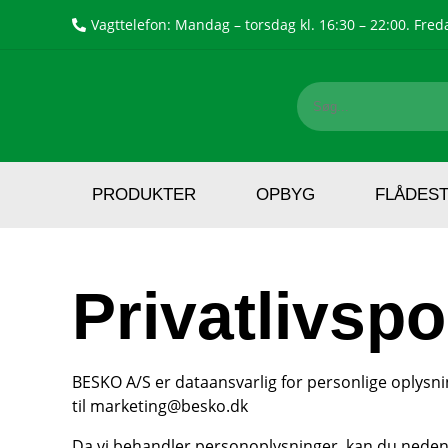
Vagttelefon: Mandag – torsdag kl. 16:30 – 22:00. Freda
PRODUKTER
OPBYG
FLÅDES
Privatlivspol
BESKO A/S er dataansvarlig for personlige oplys
til marketing@besko.dk
Da vi behandler personoplysninger, kan du neden