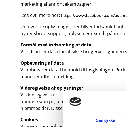
marketing af annoncekampagner.
Læs evt. mere her:
https://www.facebook.com/busin
Ud over de oplysninger, der bliver indsamlet automa
nyhedsbrev, support, oplysninger sendt på mail el
Formål med indsamling af data
Vi indsamler data for at sikre brugervenligheden
Opbevaring af data
Vi opbevarer data i henhold til lovgivningen. Period
måneder efter tilmelding.
Videregivelse af oplysninger
Vi videregiver kun oplysninger til tredjepart, der 
opmærksom på, at du, når du benytter disse link 
hjemmesider. Disse er vi ikke ansvarlige for.
Cookies
Samtykke
Vi anvender cookies, der gør det muligt at indsam