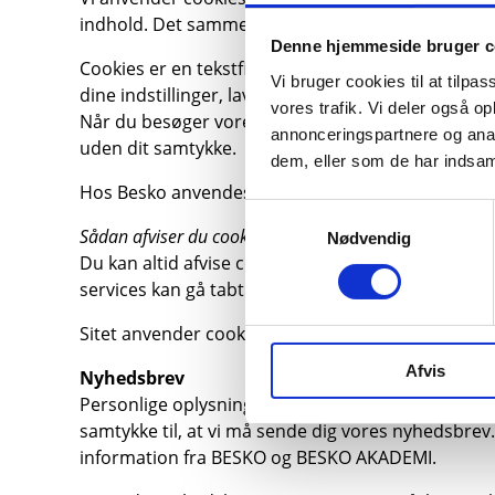
indhold. Det samme gælder tredjepartscookies.
Denne hjemmeside bruger c
Cookies er en tekstfil, der gemmes på din comput
Vi bruger cookies til at tilpas
dine indstillinger, lave statistik samt målrette an
vores trafik. Vi deler også 
Når du besøger vores hjemmeside, bliver du spurgt
annonceringspartnere og anal
uden dit samtykke.
dem, eller som de har indsaml
Hos Besko anvendes cookies for Google, Facebook
Samtykkevalg
Sådan afviser du cookies
Nødvendig
Du kan altid afvise cookies på din computer. Det
services kan gå tabt. De forudsætter nemlig, at h
Sitet anvender cookies fra følgende tredjeparter,
Afvis
Nyhedsbrev
Personlige oplysninger, der er indsamlet i forbin
samtykke til, at vi må sende dig vores nyhedsbre
information fra BESKO og BESKO AKADEMI.