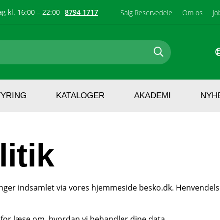
g kl. 16:00 – 22:00
8794 1717
Salg Reservedele
Om os
Jo
TYRING
KATALOGER
AKADEMI
NYH
itik
ninger indsamlet via vores hjemmeside besko.dk. Henvendels
for læse om, hvordan vi behandler dine data.