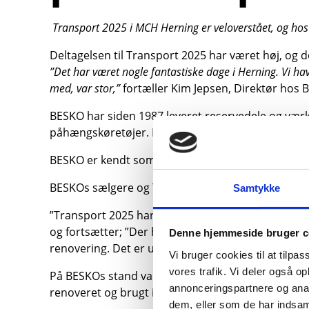
Transport 2025 i MCH Herning er veloverstået, og ho
Deltagelsen til Transport 2025 har været høj, og 
”Det har været nogle fantastiske dage i Herning. Vi 
med, var stor,”
fortæller Kim Jepsen, Direktør hos 
BESKO har siden 1987 leveret reservedele og værkt
påhængskøretøjer. På standen kunne besøgende op
BESKO er kendt som en stærk partner inden for 
BESKOs sælgere og Teknisk Support var til stede u
Samtykke
”Transport 2025 har igen været en rigtig god mul
og fortsætter; ”Der har været stor interesse for 
Denne hjemmeside bruger c
renovering. Det er utroligt, hvor mange dele, der
Vi bruger cookies til at tilpas
vores trafik. Vi deler også 
På BESKOs stand var der bl.a. renoverede dele fr
annonceringspartnere og anal
renoveret og brugt igen samt hvilke dele der bliver
dem, eller som de har indsaml