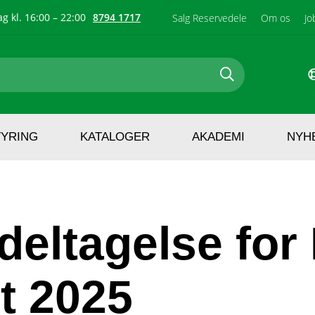
g kl. 16:00 – 22:00
8794 1717
Salg Reservedele
Om os
Jo
TYRING
KATALOGER
AKADEMI
NYH
deltagelse fo
t 2025