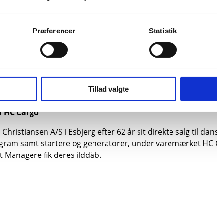
ev deres samarbejde med Green Energy om solcelle løsning
Præferencer
Statistik
fforbrug, forlænget batterilevetid og reduceret tomgangskør
Green Energys glasfrie, ultraholdbare CIGS-paneler specielt d
Tillad valgte
t sikrer en jævn batteriopladning, uanset om køretøjet er i be
a HC Cargo
ristiansen A/S i Esbjerg efter 62 år sit direkte salg til 
ogram samt startere og generatorer, under varemærket HC 
t Managere fik deres ilddåb.