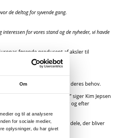
vor de deltog for syvende gang.
 interessen for vores stand og de nyheder, vi havde
Europas førende producent af aksler til
nge transportsektor.
g finde løsninger, der matcher deres behov.
Om
få god feedback fra markedet,” siger Kim Jepsen
se forskellige reservedele før og efter
er”.
 medier og til at analysere
nden for sociale medier,
tagerne på messen se hvilke dele, der bliver
e oplysninger, du har givet