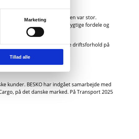
er præsenteret – og interessen var stor.
Marketing
sel – hvilket giver både bæredygtige fordele og
esignet til at modstå de barske driftsforhold på
Tillad alle
vægelse eller parkeret.
danske kunder. BESKO har indgået samarbejde med
Cargo, på det danske marked. På Transport 2025