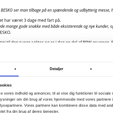
s BESKO ser man tilbage på en spændende og udbytterig messe, h
det har været 3 dage med fart på.
havde mange gode snakke med både eksisterende og nye kunder, og
BESKO.
øj til den tunge sektor og er i dag en del af BPW-gruppen, 
leve et bredt udvalg af BESKO nyeste produkter til den tu
reservedele – men BESKOer meget mere end det.
nder messen, klar til at tage en god dialog med kunderne o
Detaljer
ighed for at præsentere vores løsninger, møde branchen og 
vores Reman hjørne, hvor vores kunder havde mulighed for at 
ookies
 egentlig kan genbruges og det er et område som vi ser voks
se vores indhold og annoncer, til at vise dig funktioner til sociale
oplysninger om din brug af vores hjemmeside med vores partnere i
a BPW, Dinex, Renitt, Rema Germany og Wabco. Her kunne del
ysepartnere. Vores partnere kan kombinere disse data med andr
 skiftet.
et fra din brug af deres tjenester.