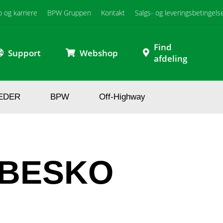
b og karriere
BPW Gruppen
Kontakt
Salgs- og leveringsbetingels
Find
Support
Webshop
afdeling
EDER
BPW
Off-Highway
r BESKO