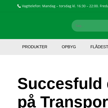
Vagttelefon: Mandag – torsdag kl. 16:30 – 22:00. Freda
PRODUKTER
OPBYG
FLÅDES
Succesfuld 
på Transpor