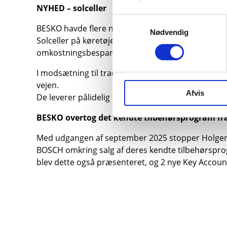
NYHED – solceller
Samtykkevalg
BESKO havde flere nyheder med på messen. Her bl
Nødvendig
Solceller på køretøjerne giver et lavere brændsto
omkostningsbesparelser.
I modsætning til traditionelle siliciumpaneler er 
vejen.
Afvis
De leverer pålidelig strøm selv i svagt lys, hvilke
BESKO overtog det kendte tilbehørsprogram fr
Med udgangen af september 2025 stopper Holger Ch
BOSCH omkring salg af deres kendte tilbehørspr
blev dette også præsenteret, og 2 nye Key Accoun