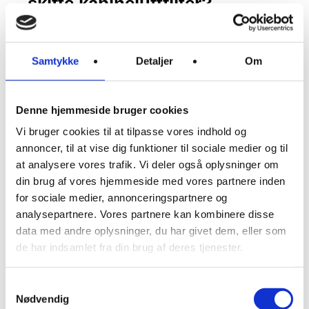
skifte kabineluftfilter?
Hvis dine filtre er slidte eller stoppet til, finder du
nok hurtigt ud af det. Ofte får du nemlig et vink
Samtykke
Detaljer
Om
med en vognstang, og der er flere indikatorer
på, at en udskiftning er oppe over. Nemlig:
Nedsat funktion
. Kommer der ikke de
Denne hjemmeside bruger cookies
luftmængder ud af kanalerne, som du er vant til,
Vi bruger cookies til at tilpasse vores indhold og
kan det godt være pollenfilteret, der er gal med.
annoncer, til at vise dig funktioner til sociale medier og til
Når filteret er fuldt og tilstoppet, har luften
at analysere vores trafik. Vi deler også oplysninger om
sværere ved at passere.
din brug af vores hjemmeside med vores partnere inden
Lugt
. Et tilstoppet kabinefilter kan nemt få din
for sociale medier, annonceringspartnere og
lastbil til at lugte grimt, og du vil ofte opleve en
analysepartnere. Vores partnere kan kombinere disse
lidt skimlet lugt. Som en gammel, fugtig kælder
data med andre oplysninger, du har givet dem, eller som
eller som en underlig jordslået odør.
de har indsamlet fra din brug af deres tjenester.
Kondens og dug
. Når din aircondition ikke kan
rense luften på grund af filteret, får den heller
Samtykkevalg
ikke trukket fugten ud af luft og kabine. Derfor
Nødvendig
sætter den sig som dug og kondens – selv med