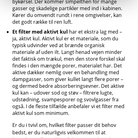
bykørsel. Der kommer simpelthen for mange
gasser og skadelige partikler med ind i kabinen.
Kører du omvendt rundt i rene omgivelser, kan
det godt række til ren luft.
Et filter med aktivt kul
har et ekstra lag med –
ja, aktivt kul. Aktivt kul er et materiale, som du
typisk udvinder ved at brænde organisk
materiale af uden ilt. Langt henad vejen minder
det faktisk om trækul, men den store forskel skal
findes i den mængde porer, materialet har. Det
aktive dækker nemlig over en behandling med
dampgasser, som giver kullet langt flere porer –
og dermed bedre absorberingsevner. Det aktive
kul kan – udover sod og støv – filtrere lugte,
udstødning, svampesporer og svovlgasser fra
også. I de fleste tilfælde anbefaler vi et filter med
aktivt kul som minimum.
Er du i tvivl om, hvilket filter passer dit behov
bedst, er du naturligvis velkommen til at