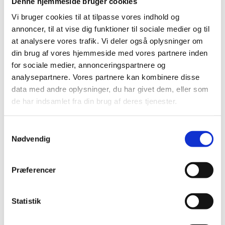
Denne hjemmeside bruger cookies
skal du skrue ventilhætten af og herefter sætte
måleren på ventilen. Husk at holde den tæt, så
Vi bruger cookies til at tilpasse vores indhold og
du er sikker på, at luften ikke siver ud af dækket.
annoncer, til at vise dig funktioner til sociale medier og til
Så snart måleren er sat på, vil dæktrykket på
at analysere vores trafik. Vi deler også oplysninger om
lastbilen kunne aflæses på skalaen. Som nævnt
din brug af vores hjemmeside med vores partnere inden
ovenfor, er det en god ide at måle dæktrykket en
for sociale medier, annonceringspartnere og
gang om måneden. Hvis du vil slippe for at skulle
analysepartnere. Vores partnere kan kombinere disse
huske på at måle dæktrykket fra tid til anden, så
data med andre oplysninger, du har givet dem, eller som
kan du med fordel gøre brug af en
de har indsamlet fra din brug af deres tjenester.
dæktrykmåler
. Den sørger nemlig for at måle
som BPW AirSave
såvel som regulere dæktrykket løbende under
Samtykkevalg
kørslen.
Nødvendig
Præferencer
Dæktrykovervågning med
AirSave
Statistik
Med AirSave skal chaufføren ikke bekymre sig