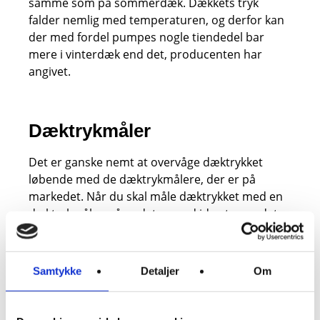
samme som på sommerdæk. Dækkets tryk
falder nemlig med temperaturen, og derfor kan
der med fordel pumpes nogle tiendedel bar
mere i vinterdæk end det, producenten har
angivet.
Dæktrykmåler
Det er ganske nemt at overvåge dæktrykket
løbende med de dæktrykmålere, der er på
markedet. Når du skal måle dæktrykket med en
dæktrykmåler, så er det en god ide at gøre det,
når dækkene er nogenlunde kolde, for eksempel
om morgenen. Dæktrykket vil nemlig stige, når
dækkene er blevet varme.
Samtykke
Detaljer
Om
På større tankstationer er det ofte en trykmåler
til rådighed. Når du skal tjekke dæktrykket, så