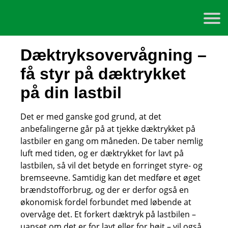
Dæktryksovervågning –
få styr på dæktrykket
på din lastbil
Det er med ganske god grund, at det
anbefalingerne går på at tjekke dæktrykket på
lastbiler en gang om måneden. De taber nemlig
luft med tiden, og er dæktrykket for lavt på
lastbilen, så vil det betyde en forringet styre- og
bremseevne. Samtidig kan det medføre et øget
brændstofforbrug, og der er derfor også en
økonomisk fordel forbundet med løbende at
overvåge det. Et forkert dæktryk på lastbilen –
uanset om det er for lavt eller for højt – vil også