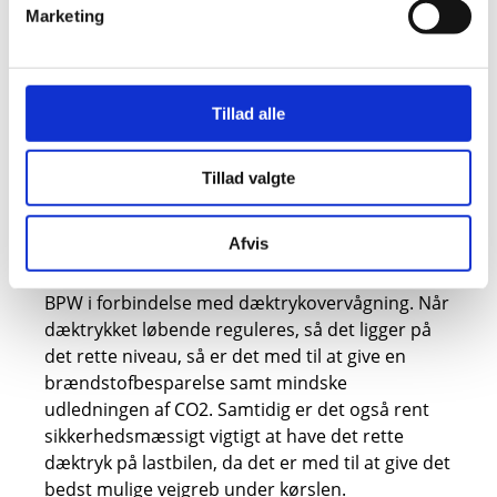
om, hvorvidt lastbilen har det korrekte dæktryk.
Marketing
Det bliver nemlig sporet automatisk og løbende
under kørslen. Skulle trykket ikke ligge på det
ønskede niveau, så vil det automatisk blive
Tillad alle
justeret via den monterede kontrolboks med
booster. Skulle trykket på lastbilens dæk afvige i
særlig høj grad fra normen, så vil en
Tillad valgte
advarselslampe begynde at blinke, så
chaufføren af lastbilen kan foretage de
Afvis
nødvendige sikkerhedsforanstaltninger. Der er
flere gode grunde til at gøre brug af AirSave fra
BPW i forbindelse med dæktrykovervågning. Når
dæktrykket løbende reguleres, så det ligger på
det rette niveau, så er det med til at give en
brændstofbesparelse samt mindske
udledningen af CO2. Samtidig er det også rent
sikkerhedsmæssigt vigtigt at have det rette
dæktryk på lastbilen, da det er med til at give det
bedst mulige vejgreb under kørslen.